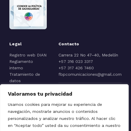
Legal
Contacto
Registro web DIAN
Carrera 22 No 47–40, Medellín
Reglamento
+57 316 023 3317
interno
+57 317 426 7460
Tratamiento de
fbpcomunicaciones@gmail.com
datos
Aviso de
Valoramos tu privacidad
privacidad
Reporte línea ética
Usamos cookies para mejorar su experiencia de
navegación, mostrarle anuncios o contenidos
personalizados y analizar nuestro tráfico. Al hacer clic
en “Aceptar todo” usted da su consentimiento a nuestro
Fundación El Buen Pastor © 2026