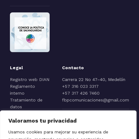
Legal
Contacto
Registro web DIAN
Carrera 22 No 47–40, Medellín
Reglamento
+57 316 023 3317
interno
+57 317 426 7460
Tratamiento de
fbpcomunicaciones@gmail.com
datos
Aviso de
Valoramos tu privacidad
privacidad
Reporte línea ética
Usamos cookies para mejorar su experiencia de