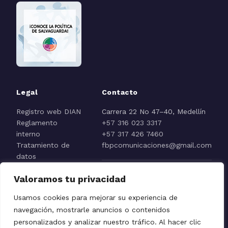
Legal
Contacto
Registro web DIAN
Carrera 22 No 47–40, Medellín
Reglamento
+57 316 023 3317
interno
+57 317 426 7460
Tratamiento de
fbpcomunicaciones@gmail.com
datos
Aviso de
Valoramos tu privacidad
privacidad
Reporte línea ética
Usamos cookies para mejorar su experiencia de
navegación, mostrarle anuncios o contenidos
personalizados y analizar nuestro tráfico. Al hacer clic