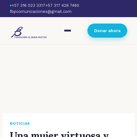
+57 316 023 3317
+57 317 426 7460
fbpcomunicaciones@gmail.com
Donar ahora
NOTICIAS
Una mujer virtuosa y