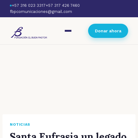
+57 316 023 3317
+57 317 426 7460
fbpcomunicaciones@gmail.com
Donar ahora
NOTICIAS
Santa Eufrasia un legado