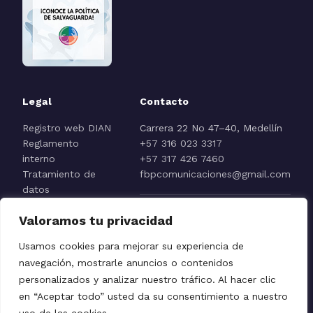
Legal
Contacto
Registro web DIAN
Carrera 22 No 47–40, Medellín
Reglamento
+57 316 023 3317
interno
+57 317 426 7460
Tratamiento de
fbpcomunicaciones@gmail.com
datos
Aviso de
Valoramos tu privacidad
privacidad
Reporte línea ética
Usamos cookies para mejorar su experiencia de
navegación, mostrarle anuncios o contenidos
personalizados y analizar nuestro tráfico. Al hacer clic
en “Aceptar todo” usted da su consentimiento a nuestro
Fundación El Buen Pastor © 2026