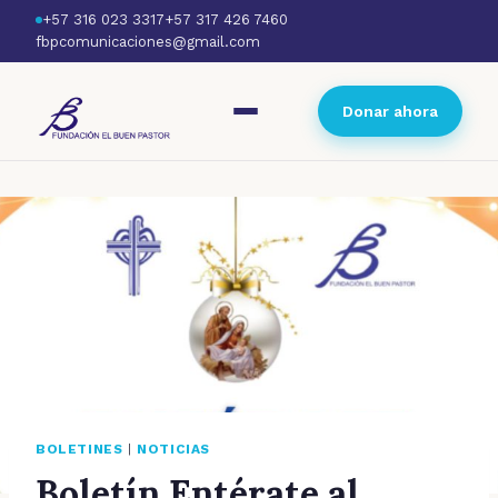
+57 316 023 3317
+57 317 426 7460
fbpcomunicaciones@gmail.com
Donar ahora
BOLETINES
|
NOTICIAS
Boletín Entérate al