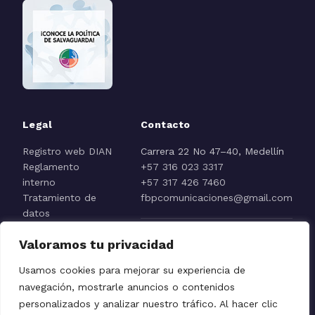
Legal
Contacto
Registro web DIAN
Carrera 22 No 47–40, Medellín
Reglamento
+57 316 023 3317
interno
+57 317 426 7460
Tratamiento de
fbpcomunicaciones@gmail.com
datos
Aviso de
Valoramos tu privacidad
privacidad
Reporte línea ética
Usamos cookies para mejorar su experiencia de
navegación, mostrarle anuncios o contenidos
personalizados y analizar nuestro tráfico. Al hacer clic