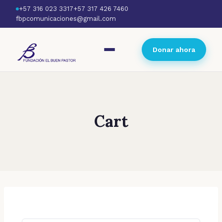
+57 316 023 3317
+57 317 426 7460
fbpcomunicaciones@gmail.com
Donar ahora
Cart