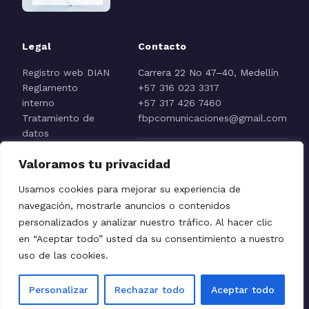
Legal
Contacto
Registro web DIAN
Carrera 22 No 47–40, Medellín
Reglamento
+57 316 023 3317
interno
+57 317 426 7460
Tratamiento de
fbpcomunicaciones@gmail.com
datos
Aviso de
Valoramos tu privacidad
privacidad
Reporte línea ética
Usamos cookies para mejorar su experiencia de
navegación, mostrarle anuncios o contenidos
personalizados y analizar nuestro tráfico. Al hacer clic
en “Aceptar todo” usted da su consentimiento a nuestro
Fundación El Buen Pastor © 2026
uso de las cookies.
Fundación Internacional
Congregación de Nuestra Señora de la Caridad del Buen
Personalizar
Rechazar todo
Aceptar todo
Pastor